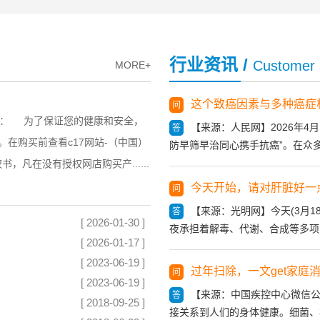
行业资讯 /
Customer 
MORE+
这个致癌因素与多种癌症
问
户： 为了保证您的健康和安全，
【来源：人民网】2026年4月1
答
**。在购买前查看c17网站-（中国）
防早筛早治同心携手抗癌”。在众多致
，凡在没有授权网店购买产......
今天开始，请对肝脏好一
问
【来源：光明网】今天(3月1
答
[ 2026-01-30 ]
夜承担着解毒、代谢、合成等多项关键
[ 2026-01-17 ]
[ 2023-06-19 ]
过年扫除，一文get家庭
问
[ 2023-06-19 ]
【来源：中国疾控中心微信
答
[ 2018-09-25 ]
接关系到人们的身体健康。细菌、病毒