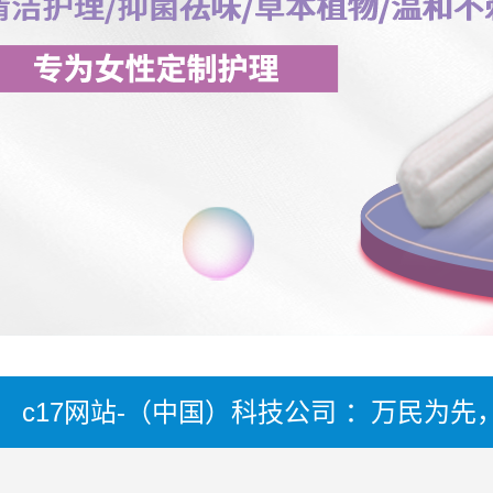
c17网站-（中国）科技公司 ：万民为