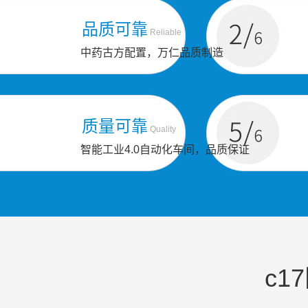
品质可靠
Reliable
中药古方配置，万仁品质制造
质量可靠
Quality
智能工业4.0自动化车间，品质保证
c1